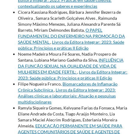
Editora Integrar: 2023: Práticas em saúde coletiva:
contextualizando os saberes e experiências
Cicera Kassiana Rodrigues, Bárbara Jennifer Bezerra de
Oliveira , Samara Scarleth Golçalves Alves , Raimunda
Simony Máximo Menezes, Juliana Alexandra Parente Sá
Barreto, Miriam Delmondes Batista,
O PAPEL
FUNDAMENTAL DO ENFERMEIRO NA PROMOÇÃO DA
SAÚDE MENTAL
,
Livros da Editora Integrar: 2023: Saúde
pública: Princípios e práticas II Edição
Noeme Madeira Moura Fé Soares, Nadia Prospero de
Santana, Lubiana Mariano Gadelha da Silva,
INFLUÊNCIA
DA FUNÇÃO SEXUAL NA QUALIDADE DE VIDA DE
MULHERES EM IDADE FERTIL:
,
Livros da Editora Integrar:
2023: Saúde pública: Princípios e práticas II Edição
Filipe Nogueira Franco,
Biomarcadores de Inflamação
Crônica Subclínica
,
Livros da Editora Integrar: 2023:
Análises clínicas e laboratoriais: Atuação e pesquisas
multidisciplinares
Ramyla Siqueira Gomes, Kelvyane Farias da Fonseca, Maria
Eliane Andrade da Costa, Tiago Araújo Monteiro, Lia
Samara Maciel Alecrim Rodrigues, Esterlania Moreira
Almeida,
EDUCAÇÃO PERMANENTE EM SAÚDE PARA
AGENTES COMUNITÁRIOS DE SAÚDE E AGENTES DE