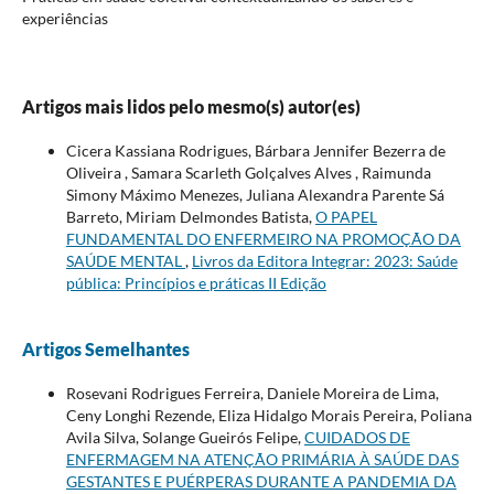
experiências
Artigos mais lidos pelo mesmo(s) autor(es)
Cicera Kassiana Rodrigues, Bárbara Jennifer Bezerra de
Oliveira , Samara Scarleth Golçalves Alves , Raimunda
Simony Máximo Menezes, Juliana Alexandra Parente Sá
Barreto, Miriam Delmondes Batista,
O PAPEL
FUNDAMENTAL DO ENFERMEIRO NA PROMOÇÃO DA
SAÚDE MENTAL
,
Livros da Editora Integrar: 2023: Saúde
pública: Princípios e práticas II Edição
Artigos Semelhantes
Rosevani Rodrigues Ferreira, Daniele Moreira de Lima,
Ceny Longhi Rezende, Eliza Hidalgo Morais Pereira, Poliana
Avila Silva, Solange Gueirós Felipe,
CUIDADOS DE
ENFERMAGEM NA ATENÇÃO PRIMÁRIA À SAÚDE DAS
GESTANTES E PUÉRPERAS DURANTE A PANDEMIA DA