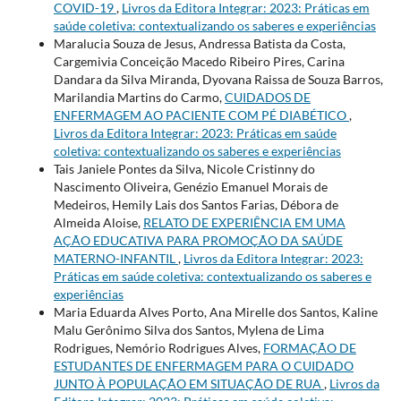
COVID-19
,
Livros da Editora Integrar: 2023: Práticas em
saúde coletiva: contextualizando os saberes e experiências
Maralucia Souza de Jesus, Andressa Batista da Costa,
Cargemivia Conceição Macedo Ribeiro Pires, Carina
Dandara da Silva Miranda, Dyovana Raissa de Souza Barros,
Marilandia Martins do Carmo,
CUIDADOS DE
ENFERMAGEM AO PACIENTE COM PÉ DIABÉTICO
,
Livros da Editora Integrar: 2023: Práticas em saúde
coletiva: contextualizando os saberes e experiências
Tais Janiele Pontes da Silva, Nicole Cristinny do
Nascimento Oliveira, Genézio Emanuel Morais de
Medeiros, Hemily Lais dos Santos Farias, Débora de
Almeida Aloise,
RELATO DE EXPERIÊNCIA EM UMA
AÇÃO EDUCATIVA PARA PROMOÇÃO DA SAÚDE
MATERNO-INFANTIL
,
Livros da Editora Integrar: 2023:
Práticas em saúde coletiva: contextualizando os saberes e
experiências
Maria Eduarda Alves Porto, Ana Mirelle dos Santos, Kaline
Malu Gerônimo Silva dos Santos, Mylena de Lima
Rodrigues, Nemório Rodrigues Alves,
FORMAÇÃO DE
ESTUDANTES DE ENFERMAGEM PARA O CUIDADO
JUNTO À POPULAÇÃO EM SITUAÇÃO DE RUA
,
Livros da