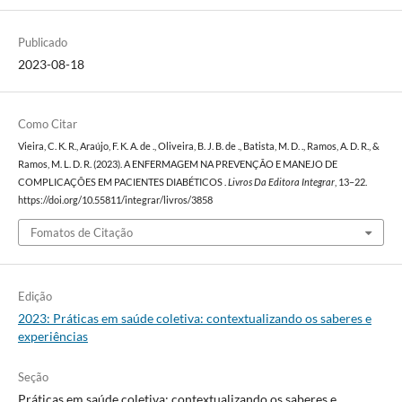
Publicado
2023-08-18
Como Citar
Vieira, C. K. R., Araújo, F. K. A. de ., Oliveira, B. J. B. de ., Batista, M. D. ., Ramos, A. D. R., &
Ramos, M. L. D. R. (2023). A ENFERMAGEM NA PREVENÇÃO E MANEJO DE
COMPLICAÇÕES EM PACIENTES DIABÉTICOS .
Livros Da Editora Integrar
, 13–22.
https://doi.org/10.55811/integrar/livros/3858
Fomatos de Citação
Edição
2023: Práticas em saúde coletiva: contextualizando os saberes e
experiências
Seção
Práticas em saúde coletiva: contextualizando os saberes e