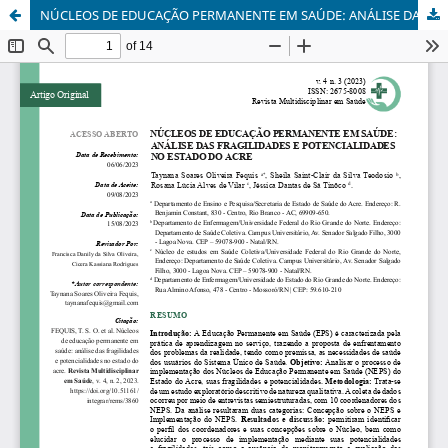
NÚCLEOS DE EDUCAÇÃO PERMANENTE EM SAÚDE: ANÁLISE DAS FRAGILIDADES E POTENCIALIDADES NO ESTADO DO ACRE