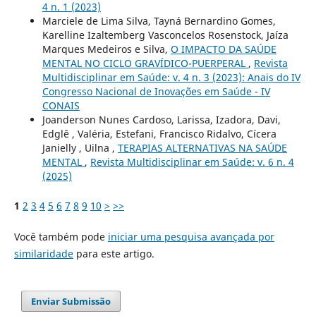
4 n. 1 (2023)
Marciele de Lima Silva, Tayná Bernardino Gomes,
Karelline Izaltemberg Vasconcelos Rosenstock, Jaíza
Marques Medeiros e Silva,
O IMPACTO DA SAÚDE
MENTAL NO CICLO GRAVÍDICO-PUERPERAL
,
Revista
Multidisciplinar em Saúde: v. 4 n. 3 (2023): Anais do IV
Congresso Nacional de Inovações em Saúde - IV
CONAIS
Joanderson Nunes Cardoso, Larissa, Izadora, Davi,
Edglê , Valéria, Estefani, Francisco Ridalvo, Cícera
Janielly , Uilna ,
TERAPIAS ALTERNATIVAS NA SAÚDE
MENTAL
,
Revista Multidisciplinar em Saúde: v. 6 n. 4
(2025)
1
2
3
4
5
6
7
8
9
10
>
>>
Você também pode
iniciar uma pesquisa avançada por
similaridade
para este artigo.
Enviar Submissão