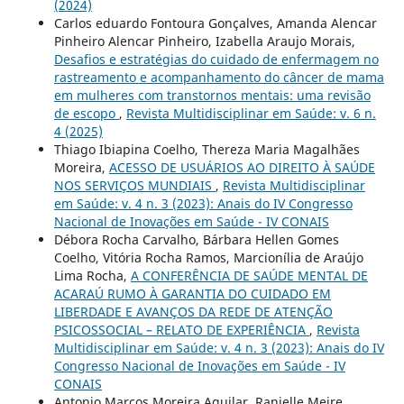
(2024)
Carlos eduardo Fontoura Gonçalves, Amanda Alencar
Pinheiro Alencar Pinheiro, Izabella Araujo Morais,
Desafios e estratégias do cuidado de enfermagem no
rastreamento e acompanhamento do câncer de mama
em mulheres com transtornos mentais: uma revisão
de escopo
,
Revista Multidisciplinar em Saúde: v. 6 n.
4 (2025)
Thiago Ibiapina Coelho, Thereza Maria Magalhães
Moreira,
ACESSO DE USUÁRIOS AO DIREITO À SAÚDE
NOS SERVIÇOS MUNDIAIS
,
Revista Multidisciplinar
em Saúde: v. 4 n. 3 (2023): Anais do IV Congresso
Nacional de Inovações em Saúde - IV CONAIS
Débora Rocha Carvalho, Bárbara Hellen Gomes
Coelho, Vitória Rocha Ramos, Marcionília de Araújo
Lima Rocha,
A CONFERÊNCIA DE SAÚDE MENTAL DE
ACARAÚ RUMO À GARANTIA DO CUIDADO EM
LIBERDADE E AVANÇOS DA REDE DE ATENÇÃO
PSICOSSOCIAL – RELATO DE EXPERIÊNCIA
,
Revista
Multidisciplinar em Saúde: v. 4 n. 3 (2023): Anais do IV
Congresso Nacional de Inovações em Saúde - IV
CONAIS
Antonio Marcos Moreira Aguilar, Ranielle Meire