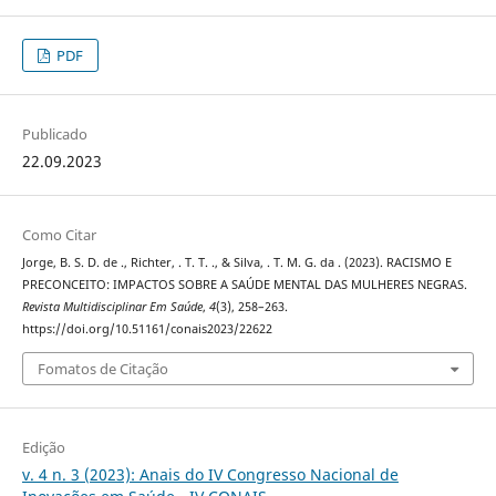
PDF
Publicado
22.09.2023
Como Citar
Jorge, B. S. D. de ., Richter, . T. T. ., & Silva, . T. M. G. da . (2023). RACISMO E
PRECONCEITO: IMPACTOS SOBRE A SAÚDE MENTAL DAS MULHERES NEGRAS.
Revista Multidisciplinar Em Saúde
,
4
(3), 258–263.
https://doi.org/10.51161/conais2023/22622
Fomatos de Citação
Edição
v. 4 n. 3 (2023): Anais do IV Congresso Nacional de