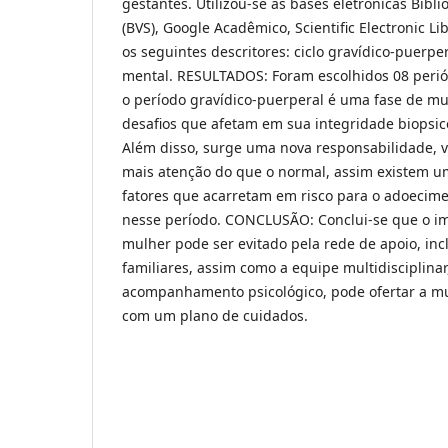
gestantes. Utilizou-se as bases eletrônicas Bibli
(BVS), Google Acadêmico, Scientific Electronic L
os seguintes descritores: ciclo gravídico-puerpe
mental. RESULTADOS: Foram escolhidos 08 peri
o período gravídico-puerperal é uma fase de mu
desafios que afetam em sua integridade biopsico
Além disso, surge uma nova responsabilidade, 
mais atenção do que o normal, assim existem u
fatores que acarretam em risco para o adoecim
nesse período. CONCLUSÃO: Conclui-se que o i
mulher pode ser evitado pela rede de apoio, inc
familiares, assim como a equipe multidisciplina
acompanhamento psicológico, pode ofertar a mu
com um plano de cuidados.