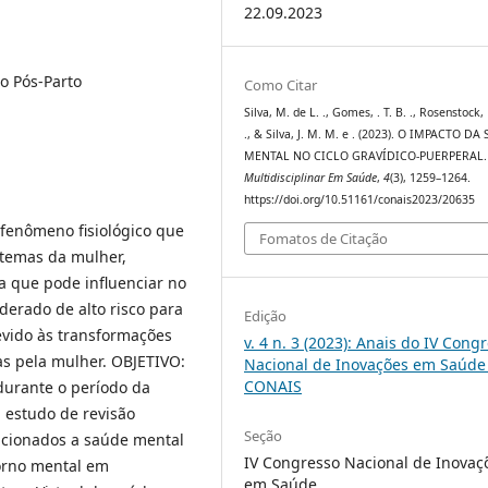
22.09.2023
o Pós-Parto
Como Citar
Silva, M. de L. ., Gomes, . T. B. ., Rosenstock, K
., & Silva, J. M. M. e . (2023). O IMPACTO D
MENTAL NO CICLO GRAVÍDICO-PUERPERAL
Multidisciplinar Em Saúde
,
4
(3), 1259–1264.
https://doi.org/10.51161/conais2023/20635
fenômeno fisiológico que
Fomatos de Citação
stemas da mulher,
a que pode influenciar no
derado de alto risco para
Edição
vido às transformações
v. 4 n. 3 (2023): Anais do IV Cong
as pela mulher. OBJETIVO:
Nacional de Inovações em Saúde 
CONAIS
urante o período da
 estudo de revisão
Seção
acionados a saúde mental
IV Congresso Nacional de Inovaç
torno mental em
em Saúde