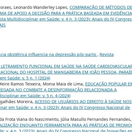
 Moraes, Leonardo Wanderley Lopes,
COMPARAÇÃO DE MÉTODOS D
MA DE APOIO A DECISÃO PARA A PRÁTICA BASEADA EM EVIDÊNCI
sta Multidisciplinar em Saúde: v. 4 n. 3 (2023): Anais do IV Congre
AIS
cia obstétrica influencia na depressão pós-parto
,
Revista
O LETRAMENTO FUNCIONAL EM SAÚDE NA SAÚDE CARDIOVASCULA
CIONAL DO HOSPITAL DE MANGABEIRA EM JOÃO PESSOA, PARAÍB
 em Saúde: v. 5 n. 1 (2024)
 Meire Ramos Teixeira, Monia Maia de Lima,
EDUCAÇÃO POPULAR E
PREGADA NO COMBATE A DESINFORMAÇÃO RELACIONADA A
isciplinar em Saúde: v. 5 n. 4 (2024)
agalhães Moreira,
ACESSO DE USUÁRIOS AO DIREITO À SAÚDE NOS
linar em Saúde: v. 4 n. 3 (2023): Anais do IV Congresso Nacional de
r da Frota Viana do Nascimento, Júlia Masullo Fernandes Fernandes,
IALIZAÇÃO ENQUANTO FERRAMENTA PARA AS PRÁTICAS DE PROM
de: v. 4 n. 3 (2023): Anais do IV Congresso Nacional de Inovações e