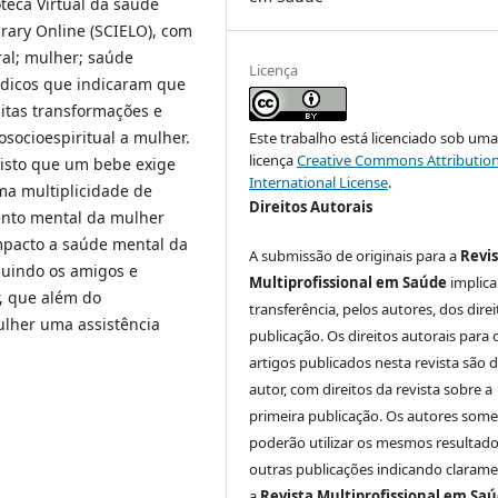
oteca Virtual da saúde
ibrary Online (SCIELO), com
ral; mulher; saúde
Licença
ódicos que indicaram que
itas transformações e
socioespiritual a mulher.
Este trabalho está licenciado sob um
licença
Creative Commons Attribution
visto que um bebe exige
International License
.
ma multiplicidade de
Direitos Autorais
ento mental da mulher
mpacto a saúde mental da
A submissão de originais para a
Revi
luindo os amigos e
Multiprofissional em Saúde
implica
r, que além do
transferência, pelos autores, dos dire
lher uma assistência
publicação. Os direitos autorais para 
artigos publicados nesta revista são 
autor, com direitos da revista sobre a
primeira publicação. Os autores som
poderão utilizar os mesmos resultad
outras publicações indicando claram
a
Revista Multiprofissional em Sa