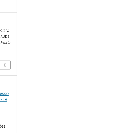
. I. V.
A SAÚDE
.
Revista
resso
- IV
ões