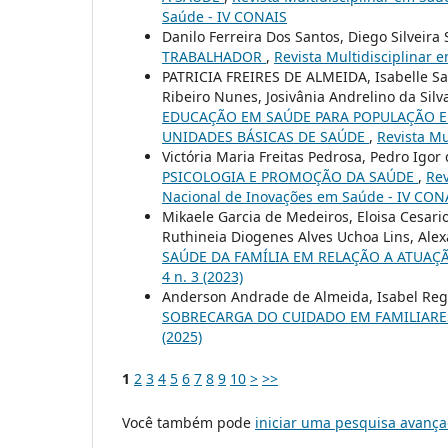
Saúde - IV CONAIS
Danilo Ferreira Dos Santos, Diego Silveira
TRABALHADOR
,
Revista Multidisciplinar e
PATRICIA FREIRES DE ALMEIDA, Isabelle Sav
Ribeiro Nunes, Josivânia Andrelino da Sil
EDUCAÇÃO EM SAÚDE PARA POPULAÇÃO E
UNIDADES BÁSICAS DE SAÚDE
,
Revista Mu
Victória Maria Freitas Pedrosa, Pedro Igo
PSICOLOGIA E PROMOÇÃO DA SAÚDE
,
Rev
Nacional de Inovações em Saúde - IV CON
Mikaele Garcia de Medeiros, Eloisa Cesari
Ruthineia Diogenes Alves Uchoa Lins, Alex
SAÚDE DA FAMÍLIA EM RELAÇÃO A ATUAÇ
4 n. 3 (2023)
Anderson Andrade de Almeida, Isabel Reg
SOBRECARGA DO CUIDADO EM FAMILIARES
(2025)
1
2
3
4
5
6
7
8
9
10
>
>>
Você também pode
iniciar uma pesquisa avança