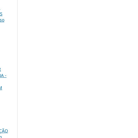
E
AS
sso
R
A -
M
OÇÃO
m