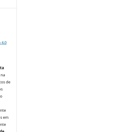
a
 4.0
sta
 na
itos de
os
do
ente
os em
ente
úde