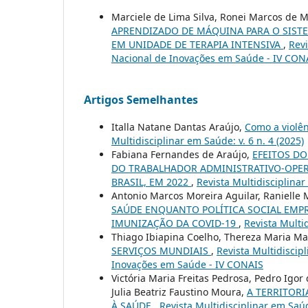
Marciele de Lima Silva, Ronei Marcos de
APRENDIZADO DE MÁQUINA PARA O SISTE
EM UNIDADE DE TERAPIA INTENSIVA
,
Revi
Nacional de Inovações em Saúde - IV CON
Artigos Semelhantes
Italla Natane Dantas Araújo,
Como a violên
Multidisciplinar em Saúde: v. 6 n. 4 (2025)
Fabiana Fernandes de Araújo,
EFEITOS D
DO TRABALHADOR ADMINISTRATIVO-OPERA
BRASIL, EM 2022
,
Revista Multidisciplinar
Antonio Marcos Moreira Aguilar, Ranielle
SAÚDE ENQUANTO POLÍTICA SOCIAL EM
IMUNIZAÇÃO DA COVID-19
,
Revista Multid
Thiago Ibiapina Coelho, Thereza Maria M
SERVIÇOS MUNDIAIS
,
Revista Multidiscip
Inovações em Saúde - IV CONAIS
Victória Maria Freitas Pedrosa, Pedro Igo
Julia Beatriz Faustino Moura,
A TERRITOR
À SAÚDE
,
Revista Multidisciplinar em Saú