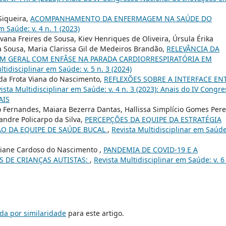
 Siqueira,
ACOMPANHAMENTO DA ENFERMAGEM NA SAÚDE DO
m Saúde: v. 4 n. 1 (2023)
ana Freires de Sousa, Kiev Henriques de Oliveira, Úrsula Érika
va Sousa, Maria Clarissa Gil de Medeiros Brandão,
RELEVÂNCIA DA
M GERAL COM ENFÂSE NA PARADA CARDIORRESPIRATÓRIA EM
ltidisciplinar em Saúde: v. 5 n. 3 (2024)
r da Frota Viana do Nascimento,
REFLEXÕES SOBRE A INTERFACE EN
ista Multidisciplinar em Saúde: v. 4 n. 3 (2023): Anais do IV Congr
AIS
o Fernandes, Maiara Bezerra Dantas, Hallissa Simplício Gomes Pere
andre Policarpo da Silva,
PERCEPÇÕES DA EQUIPE DA ESTRATÉGIA
ÃO DA EQUIPE DE SAÚDE BUCAL
,
Revista Multidisciplinar em Saúde:
iane Cardoso do Nascimento ,
PANDEMIA DE COVID-19 E A
 DE CRIANÇAS AUTISTAS:
,
Revista Multidisciplinar em Saúde: v. 6 
da por similaridade
para este artigo.