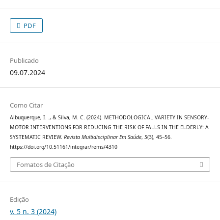
PDF
Publicado
09.07.2024
Como Citar
Albuquerque, I. ., & Silva, M. C. (2024). METHODOLOGICAL VARIETY IN SENSORY-
MOTOR INTERVENTIONS FOR REDUCING THE RISK OF FALLS IN THE ELDERLY: A
SYSTEMATIC REVIEW.
Revista Multidisciplinar Em Saúde
,
5
(3), 45–56.
https://doi.org/10.51161/integrar/rems/4310
Fomatos de Citação
Edição
v. 5 n. 3 (2024)