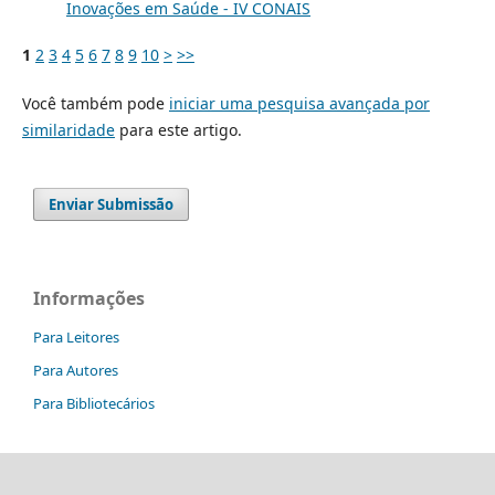
Inovações em Saúde - IV CONAIS
1
2
3
4
5
6
7
8
9
10
>
>>
Você também pode
iniciar uma pesquisa avançada por
similaridade
para este artigo.
Enviar Submissão
Informações
Para Leitores
Para Autores
Para Bibliotecários