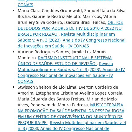
CONAIS
Maria Clara Candiles Grunewald, Samuel Italo da Silva
Rocha, Gabrielle Beatriz Melotto Marrocos, Vitória
Bruniery Silva Godeiro, Isadora Brasil Falcão,
ÓBITOS
DE IDODOS PORTADORES DE HIV DE 2010 A 2022 NO
BRASIL POR REGIÃO
,
Revista Multidisciplinar em
Saúde: v. 4 n. 3 (2023): Anais do IV Congresso Nacional
de Inovações em Saúde - IV CONAIS
Auriene Rodrigues Santos, Jamile Luz Morais
Monteiro,
RACISMO INSTITUCIONAL E SISTEMA
ÚNICO DE SAÚDE: ESTUDO DE REVISÃO
,
Revista
Multidisciplinar em Saúde: v. 4 n. 3 (2023): Anais do IV
Congresso Nacional de Inovações em Saúde - IV
CONAIS
Stwisson Shelton de Eloi Lima, Everton Cordeiro de
Amorim, Estephanne Cristinna Avelino Lopes Correia,
Maria Eduarda dos Santos Freitas, Mirian de Melo
Alves, Robervam de Moura Pedroza,
MUSICOTERAPIA
NA PROMOÇÃO DA SAÚDE MENTAL DA PESSOA IDOSA
EM UM CENTRO DE CONVIVÊNCIA DO MUNICÍPIO DE
PESQUEIRA-PE
,
Revista Multidisciplinar em Saúde: v. 4
n. 3 (2023): Anais do IV Congresso Nacional de