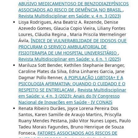
ABUSIVO MEDICAMENTOSO DE BENZODIAZEPÍNICOS
ASSOCIADOS AO RISCO DE DEMÊNCIA NO BRASIL
,
Revista Multidisciplinar em Saúde: v. 4 n. 3 (2023)
Lisya Rodrigues, Ana Beatriz A. Rezende, Denise
Azevedo Gomes, Glaucia Copio Vieira, Liliany Fontes
Loures, Cláudia Regina , Maria Priscila Wermelinger
Ávila,
ÍNDICE DE VULNERABILIDADE DE IDOSOS QUE
PROCURAM O SERVIÇO AMBULATORIAL DE
FISIOTERAPIA DE UM HOSPITAL UNIVERSITÁRIO
,
Revista Multidisciplinar em Saúde: v. 6 n. 1 (2025)
Mariluza Sott Bender, Kethllen Stephanie Beranger,
Caroline Plates da Silva, Edna Linhares Garcia, Jane
Dagmar Pollo Renner,
A POPULAÇÃO LGBTQIA+ E A
PSICOLOGIA AFIRMATIVA: QUANDO O CUIDADO E O
RESPEITO SE ENTRELAÇAM
,
Revista Multidisciplinar
em Saúde: v. 4 n. 3 (2023): Anais do IV Congresso
Nacional de Inovações em Saúde - IV CONAIS
Renata Ribeiro Durães, Joyce Lorena Pereira Dos
Santos, Karen Samille de Araujo Martins, Priscylla
Ruany Mendes Pestana, João Vitor Nunes Lopes, Paulo
Tadeu Morais Fagundes, Bruno Henrique de Souza
Fonseca,
FATORES ASSOCIADOS AOS RISCOS DE