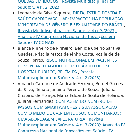
QUEDAS EM IDOSOS
,
Revista Multidisciplinar em
Saúde: v. 4 n. 2 (2023)
Leonardo da Silva Siqueira,
DIETA, ESTILO DE VIDA E
SAÚDE CARDIOVASCULAR: IMPACTOS NA POPULAÇÃO
MINORIZADA DE GÊNERO E SEXUALIDADE DO BRASIL
,
Revista Multidisciplinar em Saúde: v. 4 n. 3 (2023):
Anais do IV Congresso Nacional de Inovações em
Saúde - IV CONAIS
Bianca Pinheiro de Pinheiro, Benilde Coelho Saraiva
Guedes, Priscila Matos de Pinho Costa, Rosileide de
Souza Torres,
RISCO NUTRICIONAL EM PACIENTES
COM INFARTO AGUDO DO MIOCÁRDIO DE UM
HOSPITAL PÚBLICO, BELÉM-PA
,
Revista
Multidisciplinar em Saúde: v. 4 n. 2 (2023)
Amanda Caroline de Andrade Ferreira, Betuel Gomes
da Silva, Renata Janaína Pereira de Souza, Juliana
Crispino de França, Maria Eduarda Souto de Holanda,
Juliana Fernandes,
CONTAGEM DO NÚMERO DE
PASSOS COM SMARTWATCHES E SUA ASSOCIAÇÃO
COM O MEDO DE CAIR EM IDOSOS COMUNITÁRIOS:
UMA ABORDAGEM EXPLORATÓRIA
,
Revista
Multidisciplinar em Saúde: v. 4 n. 3 (2023): Anais do IV
Congresso Nacional de Inovações em Saúde - IV