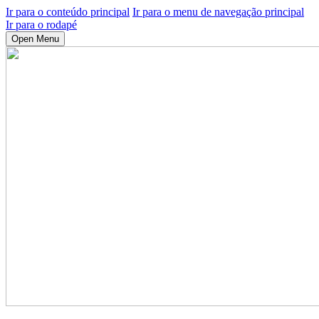
Ir para o conteúdo principal
Ir para o menu de navegação principal
Ir para o rodapé
Open Menu