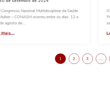
30 de setembro de 2024
I Congresso Nacional Multidisciplinar da Saúde
O
Mulher – CONASM ocorreu entre os dias 12 a
P
de agosto de…
s
 Mais...
L
1
2
3
…