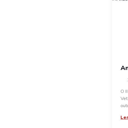
An
O I
Vet
out
Ler