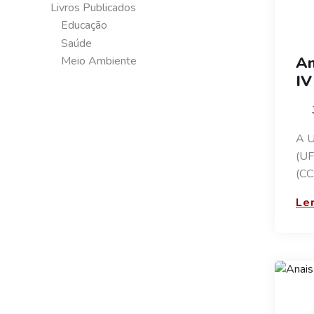
Livros Publicados
Educação
Saúde
An
Meio Ambiente
IV
A U
(UF
(CC
Ler