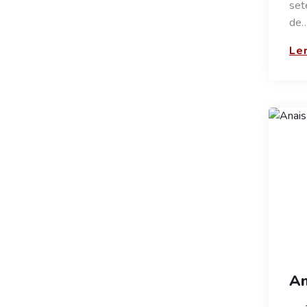
set
de
Ler
An