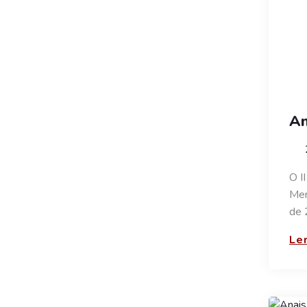
An
O I
Men
de 
Ler