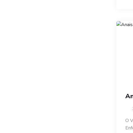
An
O V
Enf