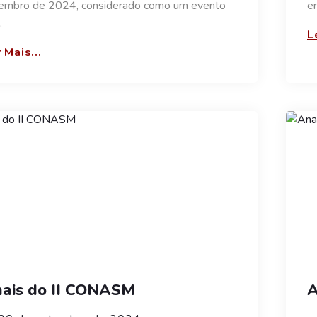
embro de 2024, considerado como um evento
e
…
L
 Mais...
ais do II CONASM
A