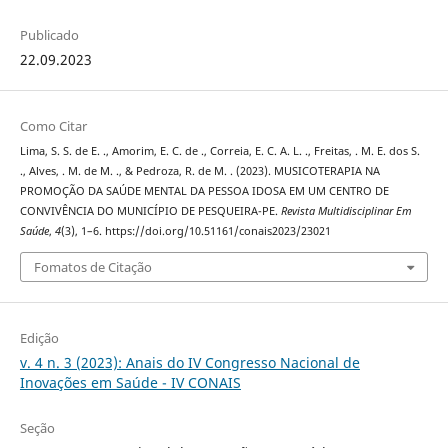
Publicado
22.09.2023
Como Citar
Lima, S. S. de E. ., Amorim, E. C. de ., Correia, E. C. A. L. ., Freitas, . M. E. dos S.
., Alves, . M. de M. ., & Pedroza, R. de M. . (2023). MUSICOTERAPIA NA
PROMOÇÃO DA SAÚDE MENTAL DA PESSOA IDOSA EM UM CENTRO DE
CONVIVÊNCIA DO MUNICÍPIO DE PESQUEIRA-PE.
Revista Multidisciplinar Em
Saúde
,
4
(3), 1–6. https://doi.org/10.51161/conais2023/23021
Fomatos de Citação
Edição
v. 4 n. 3 (2023): Anais do IV Congresso Nacional de
Inovações em Saúde - IV CONAIS
Seção