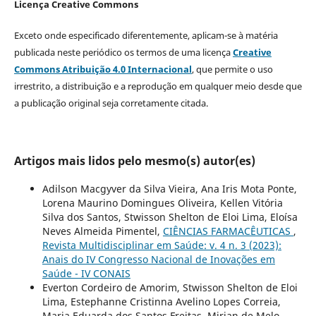
Licença Creative Commons
Exceto onde especificado diferentemente, aplicam-se à matéria
publicada neste periódico os termos de uma licença
Creative
Commons Atribuição 4.0 Internacional
, que permite o uso
irrestrito, a distribuição e a reprodução em qualquer meio desde que
a publicação original seja corretamente citada.
Artigos mais lidos pelo mesmo(s) autor(es)
Adilson Macgyver da Silva Vieira, Ana Iris Mota Ponte,
Lorena Maurino Domingues Oliveira, Kellen Vitória
Silva dos Santos, Stwisson Shelton de Eloi Lima, Eloísa
Neves Almeida Pimentel,
CIÊNCIAS FARMACÊUTICAS
,
Revista Multidisciplinar em Saúde: v. 4 n. 3 (2023):
Anais do IV Congresso Nacional de Inovações em
Saúde - IV CONAIS
Everton Cordeiro de Amorim, Stwisson Shelton de Eloi
Lima, Estephanne Cristinna Avelino Lopes Correia,
Maria Eduarda dos Santos Freitas, Mirian de Melo