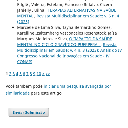
Edglê , Valéria, Estefani, Francisco Ridalvo, Cícera
Janielly , Uilna ,
TERAPIAS ALTERNATIVAS NA SAÚDE
MENTAL
,
Revista Multidisciplinar em Saúde: v. 6 n. 4
(2025)
Marciele de Lima Silva, Tayná Bernardino Gomes,
Karelline Izaltemberg Vasconcelos Rosenstock, Jaíza
Marques Medeiros e Silva,
O IMPACTO DA SAÚDE
MENTAL NO CICLO GRAVÍDICO-PUERPERAL
,
Revista
Multidisciplinar em Saúde: v. 4 n. 3 (2023): Anais do IV
Congresso Nacional de Inovações em Saúde - IV
CONAIS
1
2
3
4
5
6
7
8
9
10
>
>>
Você também pode
iniciar uma pesquisa avançada por
similaridade
para este artigo.
Enviar Submissão