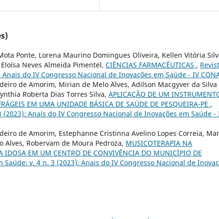
s)
 Mota Ponte, Lorena Maurino Domingues Oliveira, Kellen Vitória Sil
, Eloísa Neves Almeida Pimentel,
CIÊNCIAS FARMACÊUTICAS
,
Revis
3): Anais do IV Congresso Nacional de Inovações em Saúde - IV CON
rdeiro de Amorim, Mirian de Melo Alves, Adilson Macgyver da Silva
Cynthia Roberta Dias Torres Silva,
APLICAÇÃO DE UM INSTRUMENT
-FRÁGEIS EM UMA UNIDADE BÁSICA DE SAÚDE DE PESQUEIRA-PE
,
 3 (2023): Anais do IV Congresso Nacional de Inovações em Saúde - 
rdeiro de Amorim, Estephanne Cristinna Avelino Lopes Correia, Mar
lo Alves, Robervam de Moura Pedroza,
MUSICOTERAPIA NA
 IDOSA EM UM CENTRO DE CONVIVÊNCIA DO MUNICÍPIO DE
m Saúde: v. 4 n. 3 (2023): Anais do IV Congresso Nacional de Inova