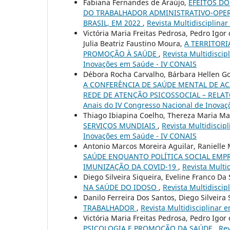
Fabiana Fernandes de Araújo,
EFEITOS D
DO TRABALHADOR ADMINISTRATIVO-OPERA
BRASIL, EM 2022
,
Revista Multidisciplinar
Victória Maria Freitas Pedrosa, Pedro Igo
Julia Beatriz Faustino Moura,
A TERRITOR
PROMOÇÃO À SAÚDE
,
Revista Multidiscip
Inovações em Saúde - IV CONAIS
Débora Rocha Carvalho, Bárbara Hellen Go
A CONFERÊNCIA DE SAÚDE MENTAL DE A
REDE DE ATENÇÃO PSICOSSOCIAL – RELAT
Anais do IV Congresso Nacional de Inova
Thiago Ibiapina Coelho, Thereza Maria M
SERVIÇOS MUNDIAIS
,
Revista Multidiscip
Inovações em Saúde - IV CONAIS
Antonio Marcos Moreira Aguilar, Ranielle
SAÚDE ENQUANTO POLÍTICA SOCIAL EM
IMUNIZAÇÃO DA COVID-19
,
Revista Multid
Diego Silveira Siqueira, Eveline Franco Da
NA SAÚDE DO IDOSO
,
Revista Multidiscip
Danilo Ferreira Dos Santos, Diego Silveira
TRABALHADOR
,
Revista Multidisciplinar e
Victória Maria Freitas Pedrosa, Pedro Igo
PSICOLOGIA E PROMOÇÃO DA SAÚDE
,
Rev