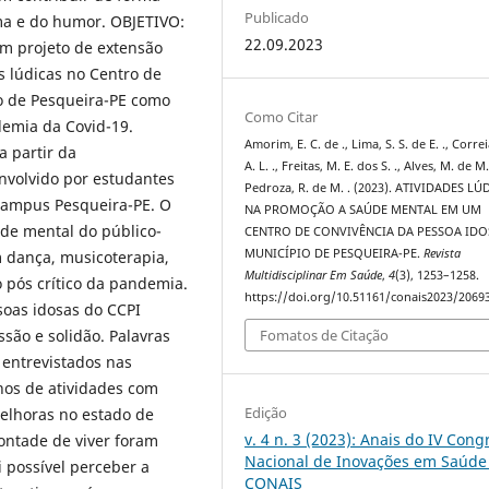
Publicado
a e do humor. OBJETIVO:
22.09.2023
um projeto de extensão
s lúdicas no Centro de
io de Pesqueira-PE como
Como Citar
emia da Covid-19.
Amorim, E. C. de ., Lima, S. S. de E. ., Correi
a partir da
A. L. ., Freitas, M. E. dos S. ., Alves, M. de M.
nvolvido por estudantes
Pedroza, R. de M. . (2023). ATIVIDADES LÚ
campus Pesqueira-PE. O
NA PROMOÇÃO A SAÚDE MENTAL EM UM
de mental do público-
CENTRO DE CONVIVÊNCIA DA PESSOA ID
MUNICÍPIO DE PESQUEIRA-PE.
Revista
m dança, musicoterapia,
Multidisciplinar Em Saúde
,
4
(3), 1253–1258.
o pós crítico da pandemia.
https://doi.org/10.51161/conais2023/2069
soas idosas do CCPI
são e solidão. Palavras
Fomatos de Citação
 entrevistados nas
nos de atividades com
Edição
melhoras no estado de
v. 4 n. 3 (2023): Anais do IV Cong
ontade de viver foram
Nacional de Inovações em Saúde 
 possível perceber a
CONAIS