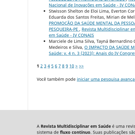
Nacional de Inovações em Saúde - IV CON
Stwisson Shelton de Eloi Lima, Everton Co
Eduarda dos Santos Freitas, Mirian de Me
PROMOÇÃO DA SAÚDE MENTAL DA PESSOA
PESQUEIRA-PE
,
Revista Multidisciplinar e
em Saúde - IV CONAIS
Marciele de Lima Silva, Tayná Bernardino
Medeiros e Silva,
O IMPACTO DA SAÚDE M
Saúde: v. 4 n. 3 (2023): Anais do IV Cong
1
2
3
4
5
6
7
8
9
10
>
>>
Você também pode
iniciar uma pesquisa avança
A
Revista Multidisciplinar em Saúde
é uma revis
sistema de
fluxo contínuo
. Suas publicações s