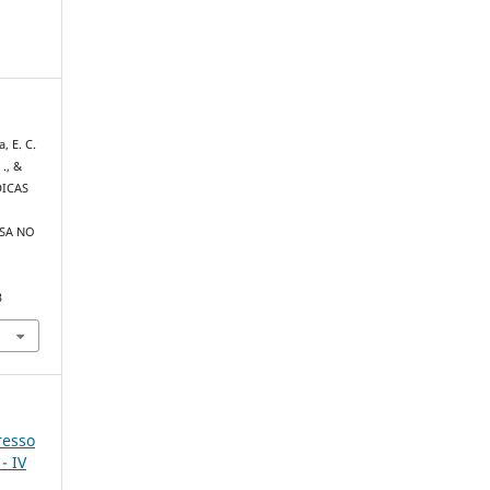
a, E. C.
 ., &
DICAS
OSA NO
3
resso
- IV