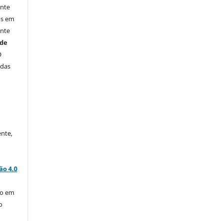
ente
os em
ente
úde
O
idas
ente,
ão 4.0
ção em
o