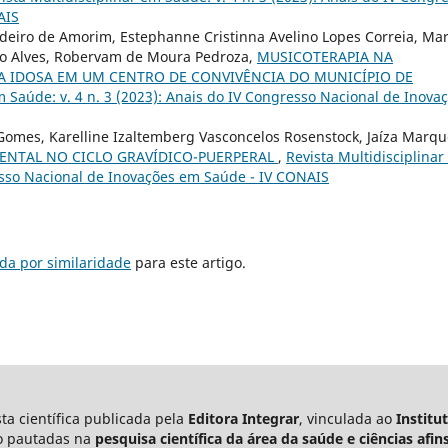
AIS
rdeiro de Amorim, Estephanne Cristinna Avelino Lopes Correia, Mar
lo Alves, Robervam de Moura Pedroza,
MUSICOTERAPIA NA
 IDOSA EM UM CENTRO DE CONVIVÊNCIA DO MUNICÍPIO DE
m Saúde: v. 4 n. 3 (2023): Anais do IV Congresso Nacional de Inova
 Gomes, Karelline Izaltemberg Vasconcelos Rosenstock, Jaíza Marq
ENTAL NO CICLO GRAVÍDICO-PUERPERAL
,
Revista Multidisciplina
resso Nacional de Inovações em Saúde - IV CONAIS
da por similaridade
para este artigo.
ta científica publicada pela
Editora Integrar
, vinculada ao
Institu
ão pautadas na
pesquisa científica da área da saúde e ciências afin