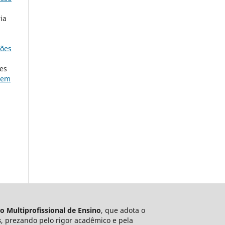
ia
ções
ues
r em
to Multiprofissional de Ensino
, que adota o
s
, prezando pelo rigor acadêmico e pela