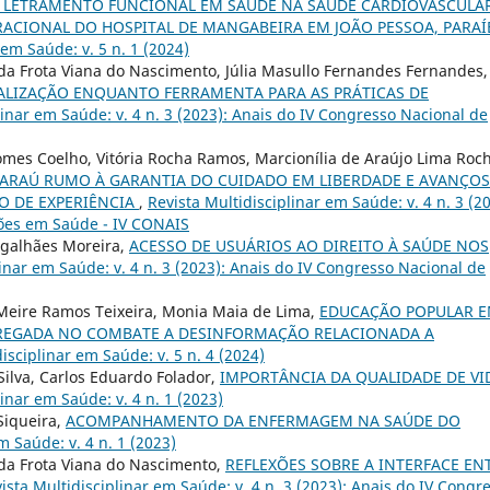
O LETRAMENTO FUNCIONAL EM SAÚDE NA SAÚDE CARDIOVASCULA
CIONAL DO HOSPITAL DE MANGABEIRA EM JOÃO PESSOA, PARAÍB
 em Saúde: v. 5 n. 1 (2024)
r da Frota Viana do Nascimento, Júlia Masullo Fernandes Fernandes,
IALIZAÇÃO ENQUANTO FERRAMENTA PARA AS PRÁTICAS DE
linar em Saúde: v. 4 n. 3 (2023): Anais do IV Congresso Nacional de
mes Coelho, Vitória Rocha Ramos, Marcionília de Araújo Lima Roch
CARAÚ RUMO À GARANTIA DO CUIDADO EM LIBERDADE E AVANÇOS
O DE EXPERIÊNCIA
,
Revista Multidisciplinar em Saúde: v. 4 n. 3 (20
ções em Saúde - IV CONAIS
agalhães Moreira,
ACESSO DE USUÁRIOS AO DIREITO À SAÚDE NOS
linar em Saúde: v. 4 n. 3 (2023): Anais do IV Congresso Nacional de
 Meire Ramos Teixeira, Monia Maia de Lima,
EDUCAÇÃO POPULAR 
PREGADA NO COMBATE A DESINFORMAÇÃO RELACIONADA A
isciplinar em Saúde: v. 5 n. 4 (2024)
 Silva, Carlos Eduardo Folador,
IMPORTÂNCIA DA QUALIDADE DE VI
linar em Saúde: v. 4 n. 1 (2023)
 Siqueira,
ACOMPANHAMENTO DA ENFERMAGEM NA SAÚDE DO
m Saúde: v. 4 n. 1 (2023)
r da Frota Viana do Nascimento,
REFLEXÕES SOBRE A INTERFACE EN
ista Multidisciplinar em Saúde: v. 4 n. 3 (2023): Anais do IV Congr