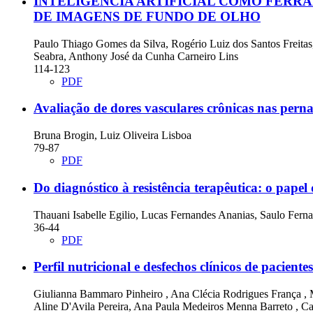
INTELIGÊNCIA ARTIFICIAL COMO FERRA
DE IMAGENS DE FUNDO DE OLHO
Paulo Thiago Gomes da Silva, Rogério Luiz dos Santos Freitas
Seabra, Anthony José da Cunha Carneiro Lins
114-123
PDF
Avaliação de dores vasculares crônicas nas pern
Bruna Brogin, Luiz Oliveira Lisboa
79-87
PDF
Do diagnóstico à resistência terapêutica: o pa
Thauani Isabelle Egilio, Lucas Fernandes Ananias, Saulo Fern
36-44
PDF
Perfil nutricional e desfechos clínicos de pacie
Giulianna Bammaro Pinheiro , Ana Clécia Rodrigues França , 
Aline D'Avila Pereira, Ana Paula Medeiros Menna Barreto , Ca