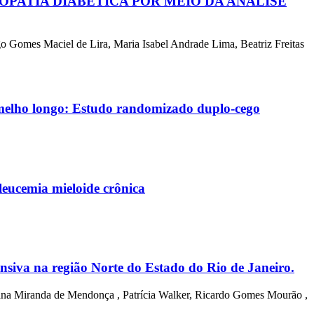
OPATIA DIABÉTICA POR MEIO DA ANÁLISE
go Gomes Maciel de Lira, Maria Isabel Andrade Lima, Beatriz Freitas
rmelho longo:
Estudo randomizado duplo-cego
eucemia mieloide crônica
tensiva na região Norte do Estado do Rio de Janeiro.
iana Miranda de Mendonça , Patrícia Walker, Ricardo Gomes Mourão ,