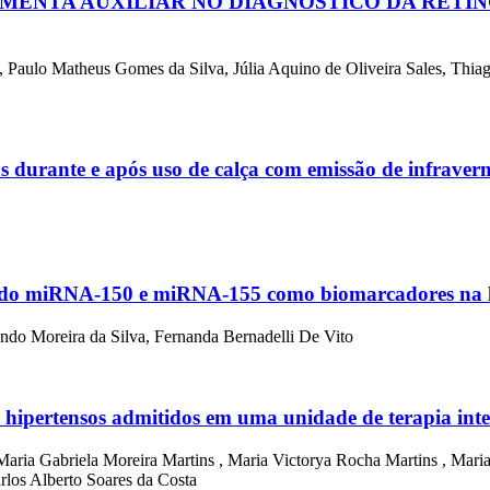
MENTA AUXILIAR NO DIAGNÓSTICO DA RETIN
, Paulo Matheus Gomes da Silva, Júlia Aquino de Oliveira Sales, Thia
as durante e após uso de calça com emissão de infrave
pel do miRNA-150 e miRNA-155 como biomarcadores na l
ando Moreira da Silva, Fernanda Bernadelli De Vito
ntes hipertensos admitidos em uma unidade de terapia in
Maria Gabriela Moreira Martins , Maria Victorya Rocha Martins , Mar
rlos Alberto Soares da Costa