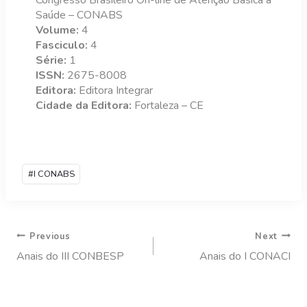
Congresso Brasileiro On-line de Atenção Básica à
Saúde – CONABS
Volume:
4
Fasciculo:
4
Série:
1
ISSN:
2675-8008
Editora:
Editora Integrar
Cidade da Editora:
Fortaleza – CE
#
I CONABS
Previous
Next
Anais do III CONBESP
Anais do I CONACI