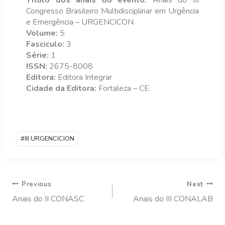
Título dos anais do evento:
Anais do III
Congresso Brasileiro Multidisciplinar em Urgência
e Emergência – URGENCICON
Volume:
5
Fasciculo:
3
Série:
1
ISSN:
2675-8008
Editora:
Editora Integrar
Cidade da Editora:
Fortaleza – CE
#
III URGENCICION
Previous
Next
Anais do II CONASC
Anais do III CONALAB