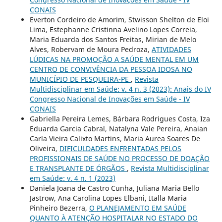
CONAIS
Everton Cordeiro de Amorim, Stwisson Shelton de Eloi
Lima, Estephanne Cristinna Avelino Lopes Correia,
Maria Eduarda dos Santos Freitas, Mirian de Melo
Alves, Robervam de Moura Pedroza,
ATIVIDADES
LÚDICAS NA PROMOÇÃO A SAÚDE MENTAL EM UM
CENTRO DE CONVIVÊNCIA DA PESSOA IDOSA NO
MUNICÍPIO DE PESQUEIRA-PE
,
Revista
Multidisciplinar em Saúde: v. 4 n. 3 (2023): Anais do IV
Congresso Nacional de Inovações em Saúde - IV
CONAIS
Gabriella Pereira Lemes, Bárbara Rodrigues Costa, Iza
Eduarda Garcia Cabral, Natalyna Vale Pereira, Anaian
Carla Vieira Calixto Martins, Maria Aurea Soares De
Oliveira,
DIFICULDADES ENFRENTADAS PELOS
PROFISSIONAIS DE SAÚDE NO PROCESSO DE DOAÇÃO
E TRANSPLANTE DE ÓRGÃOS
,
Revista Multidisciplinar
em Saúde: v. 4 n. 1 (2023)
Daniela Joana de Castro Cunha, Juliana Maria Bello
Jastrow, Ana Carolina Lopes Elbani, Italla Maria
Pinheiro Bezerra,
O PLANEJAMENTO EM SAÚDE
QUANTO À ATENÇÃO HOSPITALAR NO ESTADO DO