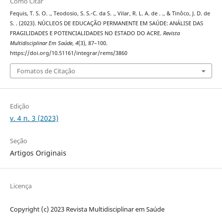
Como Citar
Fequis, T. S. O. ., Teodosio, S. S.-C. da S. ., Vilar, R. L. A. de . ., & Tinôco, J. D. de
S. . (2023). NÚCLEOS DE EDUCAÇÃO PERMANENTE EM SAÚDE: ANÁLISE DAS
FRAGILIDADES E POTENCIALIDADES NO ESTADO DO ACRE.
Revista
Multidisciplinar Em Saúde
,
4
(3), 87–100.
https://doi.org/10.51161/integrar/rems/3860
Fomatos de Citação
Edição
v. 4 n. 3 (2023)
Seção
Artigos Originais
Licença
Copyright (c) 2023 Revista Multidisciplinar em Saúde