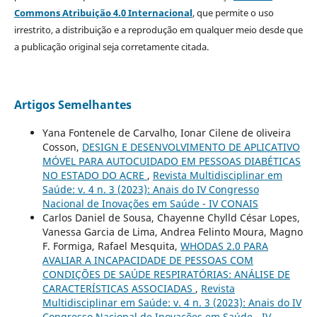
Commons Atribuição 4.0 Internacional
, que permite o uso
irrestrito, a distribuição e a reprodução em qualquer meio desde que
a publicação original seja corretamente citada.
Artigos Semelhantes
Yana Fontenele de Carvalho, Ionar Cilene de oliveira
Cosson,
DESIGN E DESENVOLVIMENTO DE APLICATIVO
MÓVEL PARA AUTOCUIDADO EM PESSOAS DIABÉTICAS
NO ESTADO DO ACRE
,
Revista Multidisciplinar em
Saúde: v. 4 n. 3 (2023): Anais do IV Congresso
Nacional de Inovações em Saúde - IV CONAIS
Carlos Daniel de Sousa, Chayenne Chylld César Lopes,
Vanessa Garcia de Lima, Andrea Felinto Moura, Magno
F. Formiga, Rafael Mesquita,
WHODAS 2.0 PARA
AVALIAR A INCAPACIDADE DE PESSOAS COM
CONDIÇÕES DE SAÚDE RESPIRATÓRIAS: ANÁLISE DE
CARACTERÍSTICAS ASSOCIADAS
,
Revista
Multidisciplinar em Saúde: v. 4 n. 3 (2023): Anais do IV
Congresso Nacional de Inovações em Saúde - IV