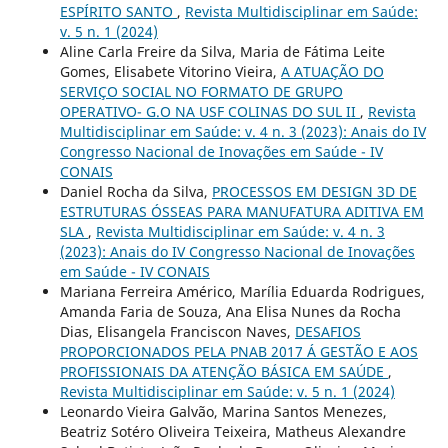
ESPÍRITO SANTO
,
Revista Multidisciplinar em Saúde:
v. 5 n. 1 (2024)
Aline Carla Freire da Silva, Maria de Fátima Leite
Gomes, Elisabete Vitorino Vieira,
A ATUAÇÃO DO
SERVIÇO SOCIAL NO FORMATO DE GRUPO
OPERATIVO- G.O NA USF COLINAS DO SUL II
,
Revista
Multidisciplinar em Saúde: v. 4 n. 3 (2023): Anais do IV
Congresso Nacional de Inovações em Saúde - IV
CONAIS
Daniel Rocha da Silva,
PROCESSOS EM DESIGN 3D DE
ESTRUTURAS ÓSSEAS PARA MANUFATURA ADITIVA EM
SLA
,
Revista Multidisciplinar em Saúde: v. 4 n. 3
(2023): Anais do IV Congresso Nacional de Inovações
em Saúde - IV CONAIS
Mariana Ferreira Américo, Marília Eduarda Rodrigues,
Amanda Faria de Souza, Ana Elisa Nunes da Rocha
Dias, Elisangela Franciscon Naves,
DESAFIOS
PROPORCIONADOS PELA PNAB 2017 Á GESTÃO E AOS
PROFISSIONAIS DA ATENÇÃO BÁSICA EM SAÚDE
,
Revista Multidisciplinar em Saúde: v. 5 n. 1 (2024)
Leonardo Vieira Galvão, Marina Santos Menezes,
Beatriz Sotéro Oliveira Teixeira, Matheus Alexandre