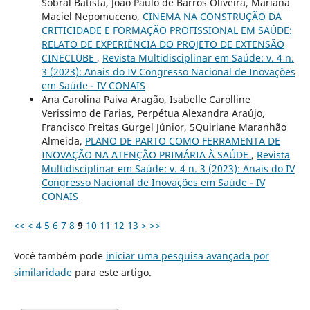
Sobral Batista, João Paulo de Barros Oliveira, Mariana
Maciel Nepomuceno,
CINEMA NA CONSTRUÇÃO DA
CRITICIDADE E FORMAÇÃO PROFISSIONAL EM SAÚDE:
RELATO DE EXPERIÊNCIA DO PROJETO DE EXTENSÃO
CINECLUBE
,
Revista Multidisciplinar em Saúde: v. 4 n.
3 (2023): Anais do IV Congresso Nacional de Inovações
em Saúde - IV CONAIS
Ana Carolina Paiva Aragão, Isabelle Carolline
Verissimo de Farias, Perpétua Alexandra Araújo,
Francisco Freitas Gurgel Júnior, 5Quiriane Maranhão
Almeida,
PLANO DE PARTO COMO FERRAMENTA DE
INOVAÇÃO NA ATENÇÃO PRIMÁRIA À SAÚDE
,
Revista
Multidisciplinar em Saúde: v. 4 n. 3 (2023): Anais do IV
Congresso Nacional de Inovações em Saúde - IV
CONAIS
<<
<
4
5
6
7
8
9
10
11
12
13
>
>>
Você também pode
iniciar uma pesquisa avançada por
similaridade
para este artigo.