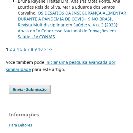
Bruna Rayelle Freitas Lira, Ana Iris Mota Ponte, Ana
Lourdes Reis da Silva, Maria Eduarda dos Santos
Carvalho,
OS DESAFIOS DA INSEGURANÇA ALIMENTAR
DURANTE A PANDEMIA DE COVID-19 NO BRASIL
,
Revista Multidisciplinar em Saúde: v. 4 n. 3 (2023):
Anais do IV Congresso Nacional de Inovações em
Saúde - IV CONAIS
1
2
3
4
5
6
7
8
9
10
>
>>
Você também pode
iniciar uma pesquisa avançada por
similaridade
para este artigo.
Enviar Submissão
Informações
Para Leitores