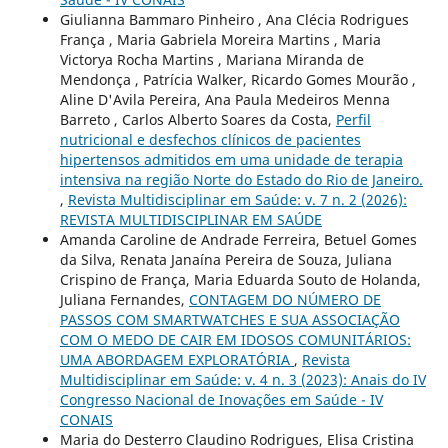
Giulianna Bammaro Pinheiro , Ana Clécia Rodrigues
França , Maria Gabriela Moreira Martins , Maria
Victorya Rocha Martins , Mariana Miranda de
Mendonça , Patrícia Walker, Ricardo Gomes Mourão ,
Aline D'Avila Pereira, Ana Paula Medeiros Menna
Barreto , Carlos Alberto Soares da Costa,
Perfil
nutricional e desfechos clínicos de pacientes
hipertensos admitidos em uma unidade de terapia
intensiva na região Norte do Estado do Rio de Janeiro.
,
Revista Multidisciplinar em Saúde: v. 7 n. 2 (2026):
REVISTA MULTIDISCIPLINAR EM SAÚDE
Amanda Caroline de Andrade Ferreira, Betuel Gomes
da Silva, Renata Janaína Pereira de Souza, Juliana
Crispino de França, Maria Eduarda Souto de Holanda,
Juliana Fernandes,
CONTAGEM DO NÚMERO DE
PASSOS COM SMARTWATCHES E SUA ASSOCIAÇÃO
COM O MEDO DE CAIR EM IDOSOS COMUNITÁRIOS:
UMA ABORDAGEM EXPLORATÓRIA
,
Revista
Multidisciplinar em Saúde: v. 4 n. 3 (2023): Anais do IV
Congresso Nacional de Inovações em Saúde - IV
CONAIS
Maria do Desterro Claudino Rodrigues, Elisa Cristina