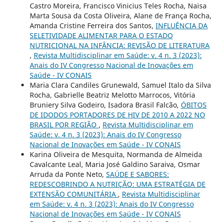
Castro Moreira, Francisco Vinicius Teles Rocha, Naisa
Marta Sousa da Costa Oliveira, Alane de França Rocha,
Amanda Cristine Ferreira dos Santos,
INFLUÊNCIA DA
SELETIVIDADE ALIMENTAR PARA O ESTADO
NUTRICIONAL NA INFÂNCIA: REVISÃO DE LITERATURA
,
Revista Multidisciplinar em Saúde: v. 4 n. 3 (2023):
Anais do IV Congresso Nacional de Inovações em
Saúde - IV CONAIS
Maria Clara Candiles Grunewald, Samuel Italo da Silva
Rocha, Gabrielle Beatriz Melotto Marrocos, Vitória
Bruniery Silva Godeiro, Isadora Brasil Falcão,
ÓBITOS
DE IDODOS PORTADORES DE HIV DE 2010 A 2022 NO
BRASIL POR REGIÃO
,
Revista Multidisciplinar em
Saúde: v. 4 n. 3 (2023): Anais do IV Congresso
Nacional de Inovações em Saúde - IV CONAIS
Karina Oliveira de Mesquita, Normanda de Almeida
Cavalcante Leal, Maria José Galdino Saraiva, Osmar
Arruda da Ponte Neto,
SAÚDE E SABORES:
REDESCOBRINDO A NUTRIÇÃO: UMA ESTRATÉGIA DE
EXTENSÃO COMUNITÁRIA
,
Revista Multidisciplinar
em Saúde: v. 4 n. 3 (2023): Anais do IV Congresso
Nacional de Inovações em Saúde - IV CONAIS